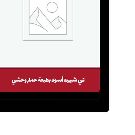
تي شيرت أسود بطبعة حمار وحشي
٠.٠