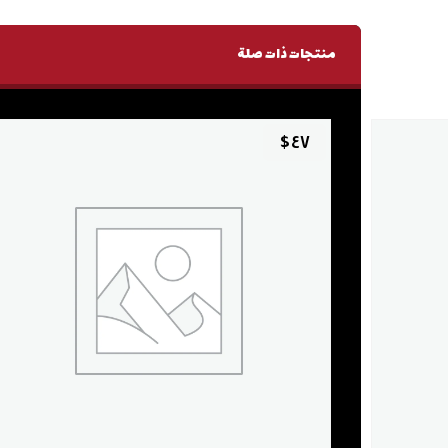
منتجات ذات صلة
$
٤٧