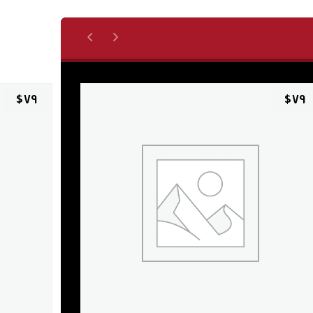
$
٧٩
$
٧٩