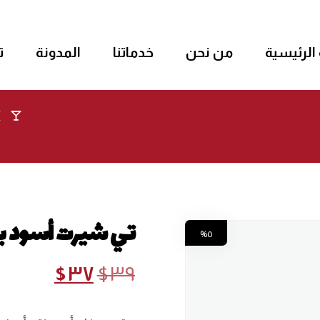
الرئيسية
من نحن
خدماتنا
المدونة
ت
حمار وحشي
تي شيرت أسود ب
٥%
$
٣٧
$
٣٩