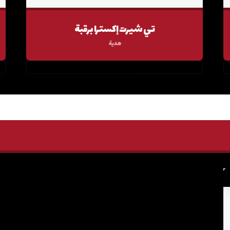
تي شيرت إكسترا برقبة
هدية
٠.٠