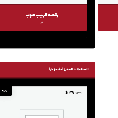
رقصة الهيب هوب
حر
٠.٠
المنتجات المعروضة مؤخراً
٥%
تخفيض!
$
٣٧
$
٣٩