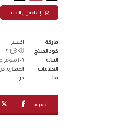
إضافة إلى السلة
ماركة
اکسترا
كود المنتج
SKU_٩٦
الحالة
١٠٦
متوفر ف
العلامات
الممتازة
,
ذر
فئات
حر